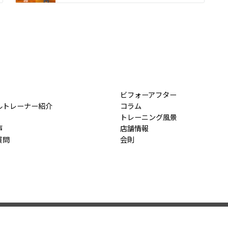
ビフォーアフター
ルトレーナー紹介
コラム
トレーニング風景
声
店舗情報
質問
会則
© 2026
鹿児島で女性のボディメイク・ダイエットならTRYPOUND