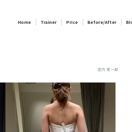
グ
Home
Trainer
Price
Before/After
Bl
宮内 常一郎