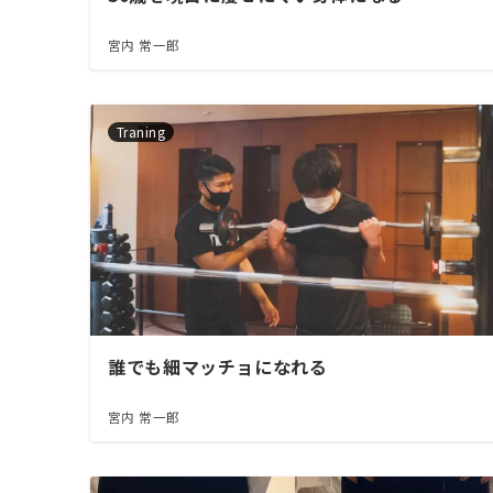
宮内 常一郎
Traning
誰でも細マッチョになれる
宮内 常一郎