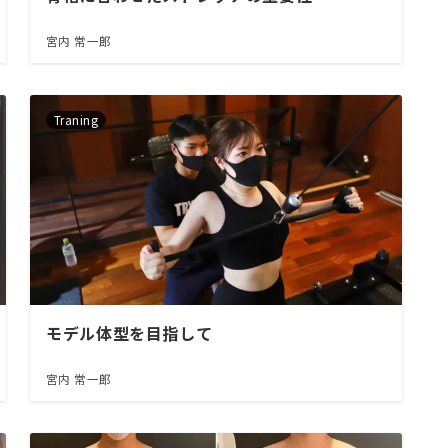
宮内 常一郎
Traning
モデル体型を目指して
宮内 常一郎