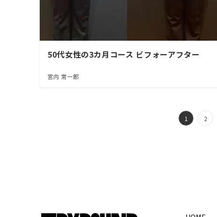
50代女性の3カ月コース ビフォーアフター
宮内 常一郎
投
1
2
稿
の
ペ
ー
ジ
HOME